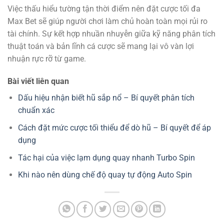
Việc thấu hiểu tường tận thời điểm nên đặt cược tối đa
Max Bet sẽ giúp người chơi làm chủ hoàn toàn mọi rủi ro
tài chính. Sự kết hợp nhuần nhuyễn giữa kỹ năng phân tích
thuật toán và bản lĩnh cá cược sẽ mang lại vô vàn lợi
nhuận rực rỡ từ game.
Bài viết liên quan
Dấu hiệu nhận biết hũ sắp nổ – Bí quyết phân tích
chuẩn xác
Cách đặt mức cược tối thiểu để dò hũ – Bí quyết để áp
dụng
Tác hại của việc lạm dụng quay nhanh Turbo Spin
Khi nào nên dùng chế độ quay tự động Auto Spin