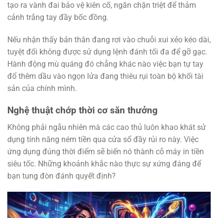
tạo ra vành đai bảo vệ kiên cố, ngăn chặn triệt để thảm
cảnh trắng tay đầy bốc đồng.
Nếu nhận thấy bản thân đang rơi vào chuỗi xui xẻo kéo dài,
tuyệt đối không được sử dụng lệnh đánh tối đa để gỡ gạc.
Hành động mù quáng đó chẳng khác nào việc bạn tự tay
đổ thêm dầu vào ngọn lửa đang thiêu rụi toàn bộ khối tài
sản của chính mình.
Nghệ thuật chớp thời cơ săn thưởng
Không phải ngẫu nhiên mà các cao thủ luôn khao khát sử
dụng tính năng ném tiền qua cửa sổ đầy rủi ro này. Việc
ứng dụng đúng thời điểm sẽ biến nó thành cỗ máy in tiền
siêu tốc. Những khoảnh khắc nào thực sự xứng đáng để
bạn tung đòn đánh quyết định?