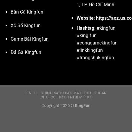
1, TP. Hồ Chí Minh.
Bắn Cá Kingfun
Website
:
https://aoz.us.c
Xổ Số Kingfun
Hashtag
: #kingfun
#king fun
Game Bài Kingfun
#conggamekingfun
#linkkingfun
Đá Gà Kingfun
#trangchukingfun
LIÊN HỆ
CHÍNH SÁCH BẢO MẬT
ĐIỀU KHOẢN
CHƠI CÓ TRÁCH NHIỆM (18+)
Copyright 2026 ©
KingFun