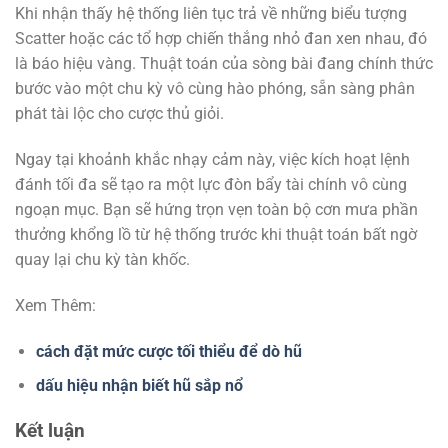
Khi nhận thấy hệ thống liên tục trả về những biểu tượng
Scatter hoặc các tổ hợp chiến thắng nhỏ đan xen nhau, đó
là báo hiệu vàng. Thuật toán của sòng bài đang chính thức
bước vào một chu kỳ vô cùng hào phóng, sẵn sàng phân
phát tài lộc cho cược thủ giỏi.
Ngay tại khoảnh khắc nhạy cảm này, việc kích hoạt lệnh
đánh tối đa sẽ tạo ra một lực đòn bẩy tài chính vô cùng
ngoạn mục. Bạn sẽ hứng trọn vẹn toàn bộ cơn mưa phần
thưởng khổng lồ từ hệ thống trước khi thuật toán bất ngờ
quay lại chu kỳ tàn khốc.
Xem Thêm:
cách đặt mức cược tối thiểu để dò hũ
dấu hiệu nhận biết hũ sắp nổ
Kết luận