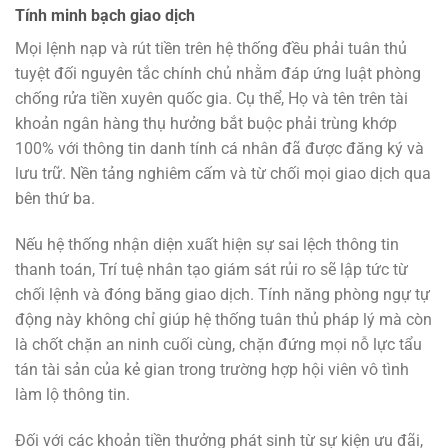
Tính minh bạch giao dịch
Mọi lệnh nạp và rút tiền trên hệ thống đều phải tuân thủ
tuyệt đối nguyên tắc chính chủ nhằm đáp ứng luật phòng
chống rửa tiền xuyên quốc gia. Cụ thể, Họ và tên trên tài
khoản ngân hàng thụ hưởng bắt buộc phải trùng khớp
100% với thông tin danh tính cá nhân đã được đăng ký và
lưu trữ. Nền tảng nghiêm cấm và từ chối mọi giao dịch qua
bên thứ ba.
Nếu hệ thống nhận diện xuất hiện sự sai lệch thông tin
thanh toán, Trí tuệ nhân tạo giám sát rủi ro sẽ lập tức từ
chối lệnh và đóng băng giao dịch. Tính năng phòng ngự tự
động này không chỉ giúp hệ thống tuân thủ pháp lý mà còn
là chốt chặn an ninh cuối cùng, chặn đứng mọi nỗ lực tẩu
tán tài sản của kẻ gian trong trường hợp hội viên vô tình
làm lộ thông tin.
Đối với các khoản tiền thưởng phát sinh từ sự kiện ưu đãi,