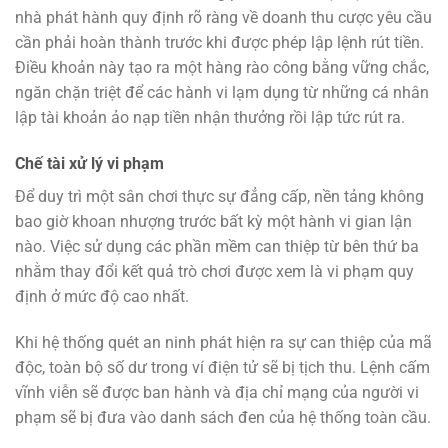
nhà phát hành quy định rõ ràng về doanh thu cược yêu cầu
cần phải hoàn thành trước khi được phép lập lệnh rút tiền.
Điều khoản này tạo ra một hàng rào công bằng vững chắc,
ngăn chặn triệt để các hành vi lạm dụng từ những cá nhân
lập tài khoản ảo nạp tiền nhận thưởng rồi lập tức rút ra.
Chế tài xử lý vi phạm
Để duy trì một sân chơi thực sự đẳng cấp, nền tảng không
bao giờ khoan nhượng trước bất kỳ một hành vi gian lận
nào. Việc sử dụng các phần mềm can thiệp từ bên thứ ba
nhằm thay đổi kết quả trò chơi được xem là vi phạm quy
định ở mức độ cao nhất.
Khi hệ thống quét an ninh phát hiện ra sự can thiệp của mã
độc, toàn bộ số dư trong ví điện tử sẽ bị tịch thu. Lệnh cấm
vĩnh viễn sẽ được ban hành và địa chỉ mạng của người vi
phạm sẽ bị đưa vào danh sách đen của hệ thống toàn cầu.