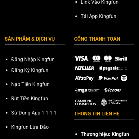
Link Vào Kingfun
Tải App Kingfun
SẢN PHẨM & DỊCH VỤ
CỔNG THANH TOÁN
Đăng Nhập Kingfun
Đăng Ký Kingfun
Nạp Tiền Kingfun
Rút Tiền Kingfun
Sử Dụng App 1.1.1.1
THÔNG TIN LIÊN HỆ
Kingfun Lừa Đảo
Thương hiệu: Kingfun