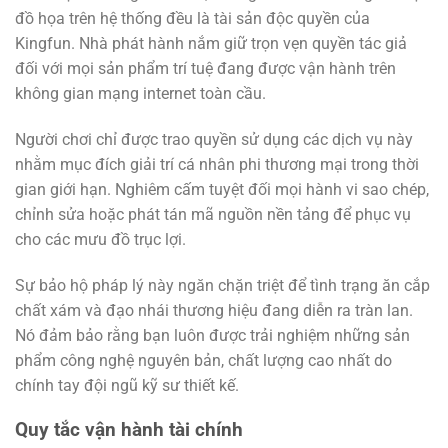
đồ họa trên hệ thống đều là tài sản độc quyền của
Kingfun. Nhà phát hành nắm giữ trọn vẹn quyền tác giả
đối với mọi sản phẩm trí tuệ đang được vận hành trên
không gian mạng internet toàn cầu.
Người chơi chỉ được trao quyền sử dụng các dịch vụ này
nhằm mục đích giải trí cá nhân phi thương mại trong thời
gian giới hạn. Nghiêm cấm tuyệt đối mọi hành vi sao chép,
chỉnh sửa hoặc phát tán mã nguồn nền tảng để phục vụ
cho các mưu đồ trục lợi.
Sự bảo hộ pháp lý này ngăn chặn triệt để tình trạng ăn cắp
chất xám và đạo nhái thương hiệu đang diễn ra tràn lan.
Nó đảm bảo rằng bạn luôn được trải nghiệm những sản
phẩm công nghệ nguyên bản, chất lượng cao nhất do
chính tay đội ngũ kỹ sư thiết kế.
Quy tắc vận hành tài chính