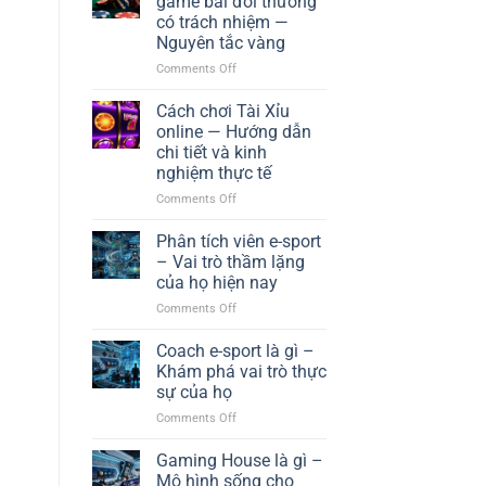
game bài đổi thưởng
bài
có trách nhiệm —
đổi
Nguyên tắc vàng
thưởng
phổ
Comments Off
on
biến
Kinh
—
nghiệm
Cách chơi Tài Xỉu
Tổng
chơi
online — Hướng dẫn
quan
game
chi tiết và kinh
cho
bài
nghiệm thực tế
người
đổi
mới
thưởng
Comments Off
on
có
Cách
trách
chơi
Phân tích viên e-sport
nhiệm
Tài
– Vai trò thầm lặng
—
Xỉu
của họ hiện nay
Nguyên
online
Comments Off
tắc
on
—
vàng
Phân
Hướng
tích
dẫn
Coach e-sport là gì –
viên
chi
Khám phá vai trò thực
e-
tiết
sự của họ
sport
và
Comments Off
on
–
kinh
Coach
Vai
nghiệm
e-
trò
Gaming House là gì –
thực
sport
thầm
tế
Mô hình sống cho