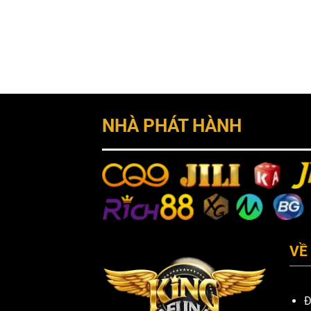
NHÀ PHÁT HÀNH
VỀ
Đ