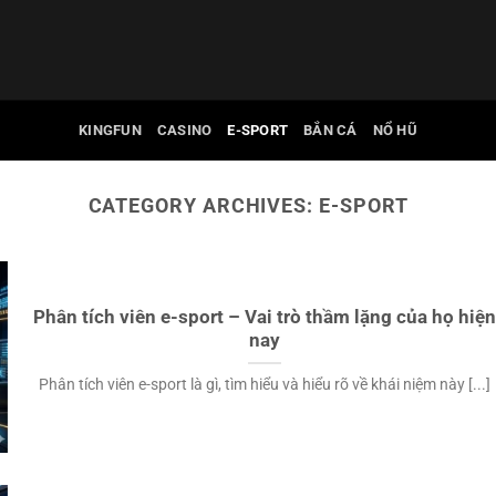
KINGFUN
CASINO
E-SPORT
BẮN CÁ
NỔ HŨ
CATEGORY ARCHIVES:
E-SPORT
Phân tích viên e-sport – Vai trò thầm lặng của họ hiệ
nay
Phân tích viên e-sport là gì, tìm hiểu và hiểu rõ về khái niệm này [...]