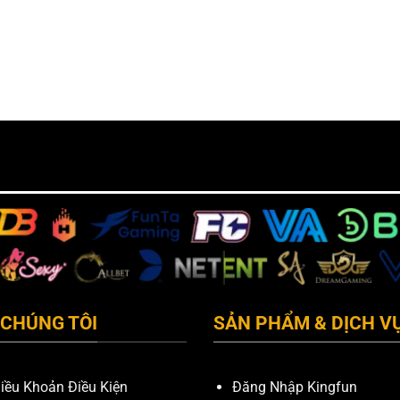
 CHÚNG TÔI
SẢN PHẨM & DỊCH V
iều Khoản Điều Kiện
Đăng Nhập Kingfun