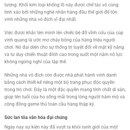
tượng. Khối kim loại khổng lồ này được chế tác vô cùng
tinh xảo bởi những nghệ nhân hàng đầu thế giới để tôn
vinh những nhà vô địch vĩ đại nhất.
Việc được khắc tên mình lên chiếc bệ đỡ vĩnh cửu của cúp
vinh quang là ước mơ cháy bỏng của hàng triệu người
chơi. Nó đại diện cho sự thống trị tuyệt đối về mặt kỹ năng
và tư duy chiến thuật đỉnh cao trong suốt một năm nỗ lực
không ngừng nghỉ của tập thể.
Những nhà vô địch còn được nhà phát hành vinh danh
bằng cách thiết kế riêng một bộ trang phục độc quyền
trong trò chơi. Đây là một đặc quyền mang tính chất di sản,
giúp tên tuổi của họ sống mãi trong lòng người hâm mộ và
cộng đồng game thủ toàn cầu hàng thập kỷ.
Sức lan tỏa văn hóa đại chúng
Ngày nay sự kiện này đã vượt ra khỏi ranh giới của một