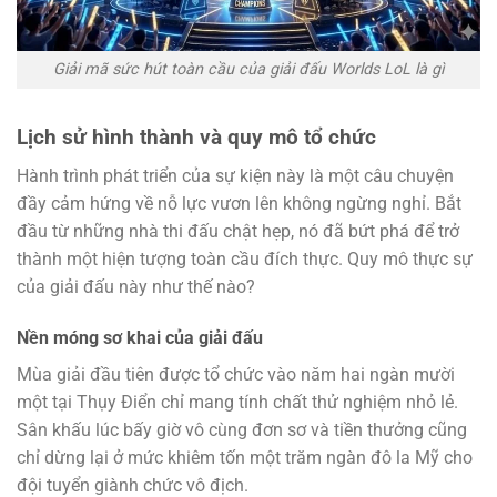
Giải mã sức hút toàn cầu của giải đấu Worlds LoL là gì
Lịch sử hình thành và quy mô tổ chức
Hành trình phát triển của sự kiện này là một câu chuyện
đầy cảm hứng về nỗ lực vươn lên không ngừng nghỉ. Bắt
đầu từ những nhà thi đấu chật hẹp, nó đã bứt phá để trở
thành một hiện tượng toàn cầu đích thực. Quy mô thực sự
của giải đấu này như thế nào?
Nền móng sơ khai của giải đấu
Mùa giải đầu tiên được tổ chức vào năm hai ngàn mười
một tại Thụy Điển chỉ mang tính chất thử nghiệm nhỏ lẻ.
Sân khấu lúc bấy giờ vô cùng đơn sơ và tiền thưởng cũng
chỉ dừng lại ở mức khiêm tốn một trăm ngàn đô la Mỹ cho
đội tuyển giành chức vô địch.