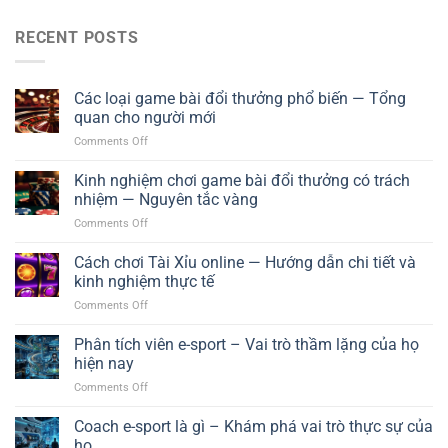
RECENT POSTS
Các loại game bài đổi thưởng phổ biến — Tổng
quan cho người mới
Comments Off
on
Các
loại
Kinh nghiệm chơi game bài đổi thưởng có trách
game
nhiệm — Nguyên tắc vàng
bài
Comments Off
on
đổi
Kinh
thưởng
nghiệm
Cách chơi Tài Xỉu online — Hướng dẫn chi tiết và
phổ
chơi
biến
kinh nghiệm thực tế
game
—
Comments Off
on
bài
Tổng
Cách
đổi
quan
chơi
Phân tích viên e-sport – Vai trò thầm lặng của họ
thưởng
cho
Tài
có
hiện nay
người
Xỉu
trách
mới
Comments Off
on
online
nhiệm
Phân
—
—
tích
Coach e-sport là gì – Khám phá vai trò thực sự của
Hướng
Nguyên
viên
dẫn
họ
tắc