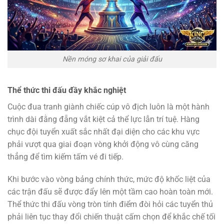
Nền móng sơ khai của giải đấu
Thể thức thi đấu đầy khắc nghiệt
Cuộc đua tranh giành chiếc cúp vô địch luôn là một hành
trình dài đằng đẵng vắt kiệt cả thể lực lẫn trí tuệ. Hàng
chục đội tuyển xuất sắc nhất đại diện cho các khu vực
phải vượt qua giai đoạn vòng khởi động vô cùng căng
thẳng để tìm kiếm tấm vé đi tiếp.
Khi bước vào vòng bảng chính thức, mức độ khốc liệt của
các trận đấu sẽ được đẩy lên một tầm cao hoàn toàn mới.
Thể thức thi đấu vòng tròn tính điểm đòi hỏi các tuyển thủ
phải liên tục thay đổi chiến thuật cấm chọn để khắc chế tối