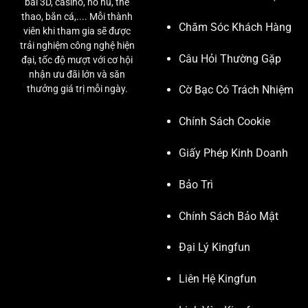
bài 3D, casino, nổ hũ, thể
thao, bắn cá,.... Mỗi thành
Chăm Sóc Khách Hàng
viên khi tham gia sẽ được
trải nghiệm công nghệ hiện
Câu Hỏi Thường Gặp
đại, tốc độ mượt với cơ hội
nhận ưu đãi lớn và săn
thưởng giá trị mỗi ngày.
Cờ Bạc Có Trách Nhiệm
Chính Sách Cookie
Giấy Phép Kinh Doanh
Bảo Trì
Chính Sách Bảo Mật
Đại Lý Kingfun
Liên Hệ Kingfun