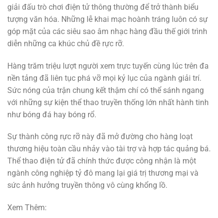
giải đấu trò chơi điện tử thông thường để trở thành biểu
tượng văn hóa. Những lễ khai mạc hoành tráng luôn có sự
góp mặt của các siêu sao âm nhạc hàng đầu thế giới trình
diễn những ca khúc chủ đề rực rỡ.
Hàng trăm triệu lượt người xem trực tuyến cùng lúc trên đa
nền tảng đã liên tục phá vỡ mọi kỷ lục của ngành giải trí.
Sức nóng của trận chung kết thậm chí có thể sánh ngang
với những sự kiện thể thao truyền thống lớn nhất hành tinh
như bóng đá hay bóng rổ.
Sự thành công rực rỡ này đã mở đường cho hàng loạt
thương hiệu toàn cầu nhảy vào tài trợ và hợp tác quảng bá.
Thể thao điện tử đã chính thức được công nhận là một
ngành công nghiệp tỷ đô mang lại giá trị thương mại và
sức ảnh hưởng truyền thông vô cùng khổng lồ.
Xem Thêm: