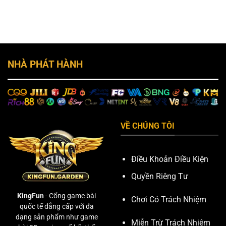
Thời
sắp
hút
điểm
nổ
khổng
nên
–
lồ
đặt
Bí
cược
quyết
tối
phân
đa
tích
Max
NHÀ PHÁT HÀNH
chuẩn
Bet
xác
–
Bí
quyết
để
xác
định
VỀ CHÚNG TÔI
Điều Khoản Điều Kiện
Quyền Riêng Tư
KingFun
- Cổng game bài
Chơi Có Trách Nhiệm
quốc tế đẳng cấp với đa
dạng sản phẩm như game
Miễn Trừ Trách Nhiệm