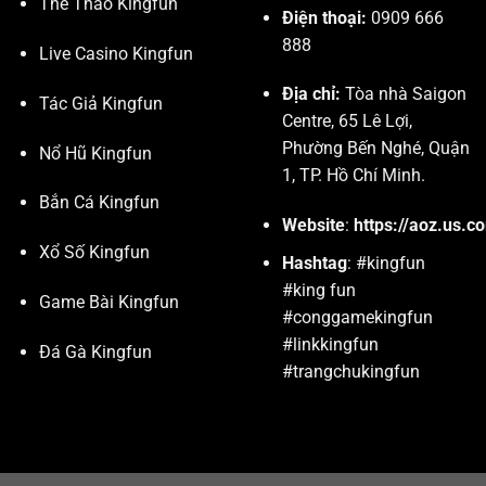
Thể Thao Kingfun
Điện thoại:
0909 666
888
Live Casino Kingfun
Địa chỉ:
Tòa nhà Saigon
Tác Giả Kingfun
Centre, 65 Lê Lợi,
Phường Bến Nghé, Quận
Nổ Hũ Kingfun
1, TP. Hồ Chí Minh.
Bắn Cá Kingfun
Website
:
https://aoz.us.c
Xổ Số Kingfun
Hashtag
: #kingfun
#king fun
Game Bài Kingfun
#conggamekingfun
#linkkingfun
Đá Gà Kingfun
#trangchukingfun