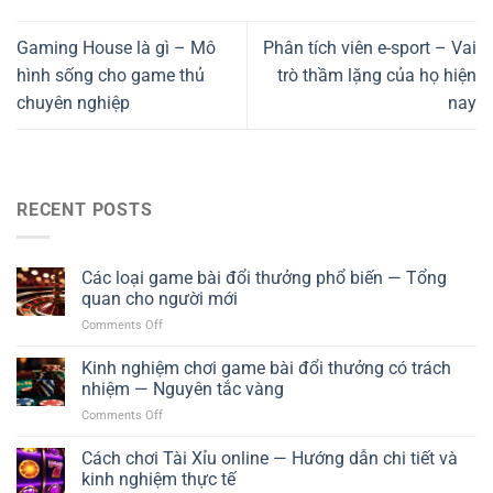
Gaming House là gì – Mô
Phân tích viên e-sport – Vai
hình sống cho game thủ
trò thầm lặng của họ hiện
chuyên nghiệp
nay
RECENT POSTS
Các loại game bài đổi thưởng phổ biến — Tổng
quan cho người mới
Comments Off
on
Các
loại
Kinh nghiệm chơi game bài đổi thưởng có trách
game
nhiệm — Nguyên tắc vàng
bài
Comments Off
on
đổi
Kinh
thưởng
nghiệm
Cách chơi Tài Xỉu online — Hướng dẫn chi tiết và
phổ
chơi
biến
kinh nghiệm thực tế
game