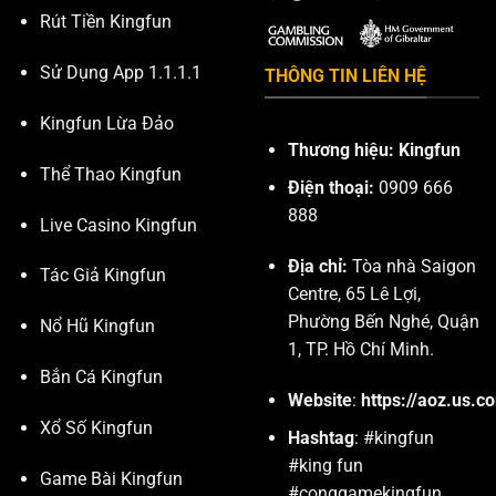
Rút Tiền Kingfun
Sử Dụng App 1.1.1.1
THÔNG TIN LIÊN HỆ
Kingfun Lừa Đảo
Thương hiệu: Kingfun
Thể Thao Kingfun
Điện thoại:
0909 666
888
Live Casino Kingfun
Địa chỉ:
Tòa nhà Saigon
Tác Giả Kingfun
Centre, 65 Lê Lợi,
Phường Bến Nghé, Quận
Nổ Hũ Kingfun
1, TP. Hồ Chí Minh.
Bắn Cá Kingfun
Website
:
https://aoz.us.c
Xổ Số Kingfun
Hashtag
: #kingfun
#king fun
Game Bài Kingfun
#conggamekingfun