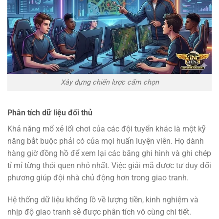
Xây dựng chiến lược cấm chọn
Phân tích dữ liệu đối thủ
Khả năng mổ xẻ lối chơi của các đội tuyển khác là một kỹ
năng bắt buộc phải có của mọi huấn luyện viên. Họ dành
hàng giờ đồng hồ để xem lại các băng ghi hình và ghi chép
tỉ mỉ từng thói quen nhỏ nhất. Việc giải mã được tư duy đối
phương giúp đội nhà chủ động hơn trong giao tranh.
Hệ thống dữ liệu khổng lồ về lượng tiền, kinh nghiệm và
nhịp độ giao tranh sẽ được phân tích vô cùng chi tiết.