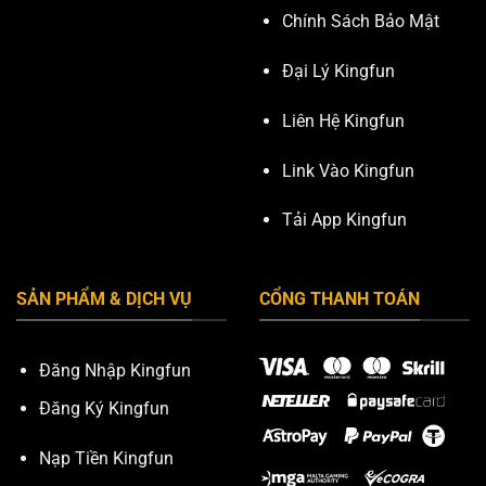
Chính Sách Bảo Mật
Đại Lý Kingfun
Liên Hệ Kingfun
Link Vào Kingfun
Tải App Kingfun
SẢN PHẨM & DỊCH VỤ
CỔNG THANH TOÁN
Đăng Nhập Kingfun
Đăng Ký Kingfun
Nạp Tiền Kingfun