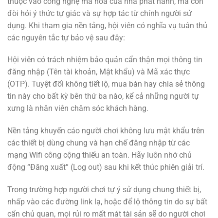
thuộc vào công nghệ mã hóa của nhà phát hành, mà còn
đòi hỏi ý thức tự giác và sự hợp tác từ chính người sử
dụng. Khi tham gia nền tảng, hội viên có nghĩa vụ tuân thủ
các nguyên tắc tự bảo vệ sau đây:
Hội viên có trách nhiệm bảo quản cẩn thận mọi thông tin
đăng nhập (Tên tài khoản, Mật khẩu) và Mã xác thực
(OTP). Tuyệt đối không tiết lộ, mua bán hay chia sẻ thông
tin này cho bất kỳ bên thứ ba nào, kể cả những người tự
xưng là nhân viên chăm sóc khách hàng.
Nền tảng khuyến cáo người chơi không lưu mật khẩu trên
các thiết bị dùng chung và hạn chế đăng nhập từ các
mạng Wifi công cộng thiếu an toàn. Hãy luôn nhớ chủ
động “Đăng xuất” (Log out) sau khi kết thúc phiên giải trí.
Trong trường hợp người chơi tự ý sử dụng chung thiết bị,
nhấp vào các đường link lạ, hoặc để lộ thông tin do sự bất
cẩn chủ quan, mọi rủi ro mất mát tài sản sẽ do người chơi