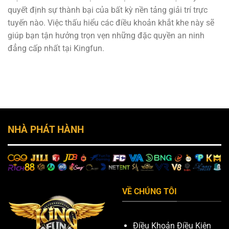
quyết định sự thành bại của bất kỳ nền tảng giải trí trực
tuyến nào. Việc thấu hiểu các điều khoản khắt khe này sẽ
giúp bạn tận hưởng trọn vẹn những đặc quyền an ninh
đẳng cấp nhất tại Kingfun.
NHÀ PHÁT HÀNH
VỀ CHÚNG TÔI
Điều Khoản Điều Kiện