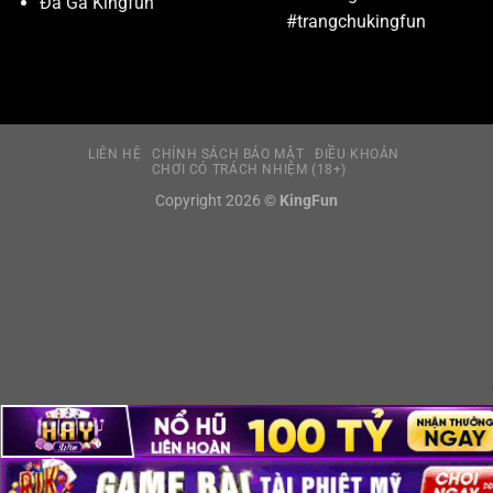
Đá Gà Kingfun
#trangchukingfun
LIÊN HỆ
CHÍNH SÁCH BẢO MẬT
ĐIỀU KHOẢN
CHƠI CÓ TRÁCH NHIỆM (18+)
Copyright 2026 ©
KingFun