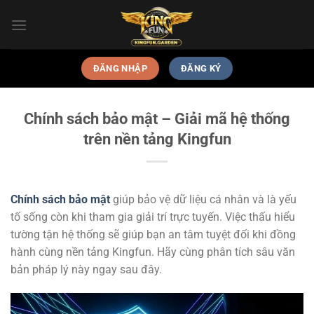
Skip
to
content
ĐĂNG NHẬP
ĐĂNG KÝ
Chính sách bảo mật – Giải mã hệ thống
trên nền tảng Kingfun
Chính sách bảo mật
giúp bảo vệ dữ liệu cá nhân và là yếu
tố sống còn khi tham gia giải trí trực tuyến. Việc thấu hiểu
tường tận hệ thống sẽ giúp bạn an tâm tuyệt đối khi đồng
hành cùng nền tảng Kingfun. Hãy cùng phân tích sâu văn
bản pháp lý này ngay sau đây.