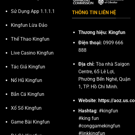
Sử Dụng App 1.1.1.1
THÔNG TIN LIÊN HỆ
Kingfun Lừa Đảo
Thương hiệu: Kingfun
Thể Thao Kingfun
Điện thoại:
0909 666
888
Live Casino Kingfun
Địa chỉ:
Tòa nhà Saigon
Tác Giả Kingfun
Centre, 65 Lê Lợi,
Phường Bến Nghé, Quận
Nổ Hũ Kingfun
1, TP. Hồ Chí Minh.
Bắn Cá Kingfun
Website
:
https://aoz.us.c
Xổ Số Kingfun
Hashtag
: #kingfun
#king fun
Game Bài Kingfun
#conggamekingfun
#linkkingfun