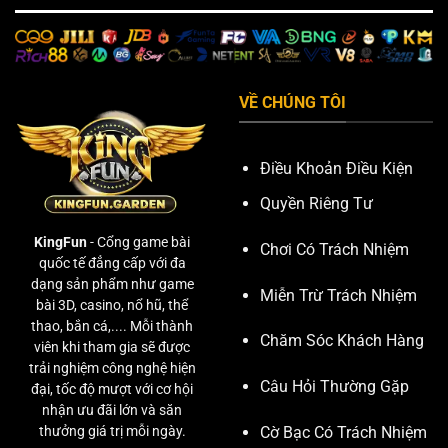
–
Bí
quyết
để
xác
định
VỀ CHÚNG TÔI
Điều Khoản Điều Kiện
Quyền Riêng Tư
KingFun
- Cổng game bài
Chơi Có Trách Nhiệm
quốc tế đẳng cấp với đa
dạng sản phẩm như game
Miễn Trừ Trách Nhiệm
bài 3D, casino, nổ hũ, thể
thao, bắn cá,.... Mỗi thành
Chăm Sóc Khách Hàng
viên khi tham gia sẽ được
trải nghiệm công nghệ hiện
Câu Hỏi Thường Gặp
đại, tốc độ mượt với cơ hội
nhận ưu đãi lớn và săn
thưởng giá trị mỗi ngày.
Cờ Bạc Có Trách Nhiệm