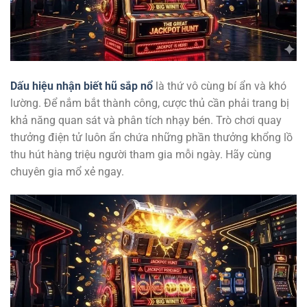
Dấu hiệu nhận biết hũ sắp nổ
là thứ vô cùng bí ẩn và khó
lường. Để nắm bắt thành công, cược thủ cần phải trang bị
khả năng quan sát và phân tích nhạy bén. Trò chơi quay
thưởng điện tử luôn ẩn chứa những phần thưởng khổng lồ
thu hút hàng triệu người tham gia mỗi ngày. Hãy cùng
chuyên gia mổ xẻ ngay.