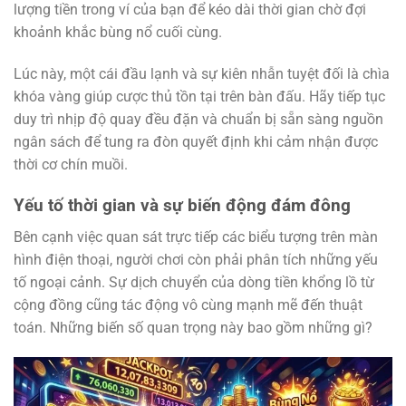
lượng tiền trong ví của bạn để kéo dài thời gian chờ đợi
khoảnh khắc bùng nổ cuối cùng.
Lúc này, một cái đầu lạnh và sự kiên nhẫn tuyệt đối là chìa
khóa vàng giúp cược thủ tồn tại trên bàn đấu. Hãy tiếp tục
duy trì nhịp độ quay đều đặn và chuẩn bị sẵn sàng nguồn
ngân sách để tung ra đòn quyết định khi cảm nhận được
thời cơ chín muồi.
Yếu tố thời gian và sự biến động đám đông
Bên cạnh việc quan sát trực tiếp các biểu tượng trên màn
hình điện thoại, người chơi còn phải phân tích những yếu
tố ngoại cảnh. Sự dịch chuyển của dòng tiền khổng lồ từ
cộng đồng cũng tác động vô cùng mạnh mẽ đến thuật
toán. Những biến số quan trọng này bao gồm những gì?