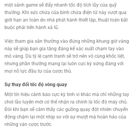
một sảnh game sẽ đẩy nhanh tốc độ tích lũy của quỹ
thưởng. Khi sức chứa của bình chứa điện tử này vượt qua
giới hạn an toàn do nhà phát hành thiết lập, thuật toán bắt
buộc phải tiến hành xả lũ.
Việc tham gia săn thưởng vào đúng những khung giờ vàng
này sẽ giúp bạn gia tăng đáng kể xác suất chạm tay vào
mỏ vàng. Dù tỷ lệ cạnh tranh sẽ trở nên vô cùng khốc liệt,
nhưng phần thưởng mang lại luôn cực kỳ xứng đáng với
mọi nỗ lực đầu tư của cược thủ.
Sự thay đổi tốc độ vòng quay
Một tín hiệu cảnh báo cực kỳ tinh vi khác mà chỉ những tay
chơi lão luyện mới có thể nhận ra chính là tốc độ máy chủ.
Đôi khi bạn sẽ cảm thấy các guồng quay đột nhiên chuyển
động chậm lại một nhịp so với sự mượt mà hoàn hảo của
những ván cược trước.