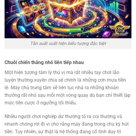
Tần suất xuất hiện biểu tượng đặc biệt
Chuỗi chiến thắng nhỏ liên tiếp nhau
Một hiện tượng tâm lý thú vị mà rất nhiều tay chơi lão
luyện thường xuyên chia sẻ chính là những cơn mưa tiền
lẻ. Máy chủ trung tâm sẽ liên tục nhả ra những khoản
thưởng rất nhỏ sau mỗi một vòng quay dù bạn chỉ thiết lập
mức tiền cược ở ngưỡng tối thiểu.
Nhiều người chơi nghiệp dư thường tỏ ra coi thường và
nhanh chóng rời đi vì cho rằng máy đang trong chu kỳ hút
tiền. Tuy nhiên, sự thật là hệ thống đang cố tình duy trì