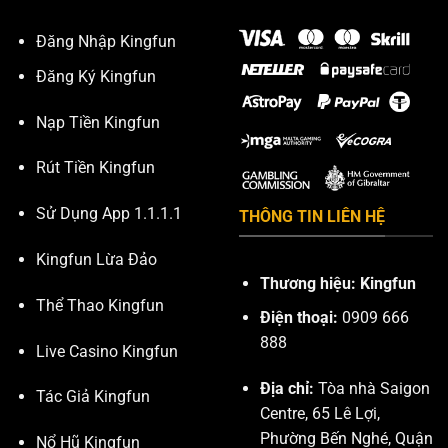
Đăng Nhập Kingfun
Đăng Ký Kingfun
Nạp Tiền Kingfun
Rút Tiền Kingfun
Sử Dụng App 1.1.1.1
THÔNG TIN LIÊN HỆ
Kingfun Lừa Đảo
Thương hiệu: Kingfun
Thể Thao Kingfun
Điện thoại:
0909 666
888
Live Casino Kingfun
Địa chỉ:
Tòa nhà Saigon
Tác Giả Kingfun
Centre, 65 Lê Lợi,
Phường Bến Nghé, Quận
Nổ Hũ Kingfun