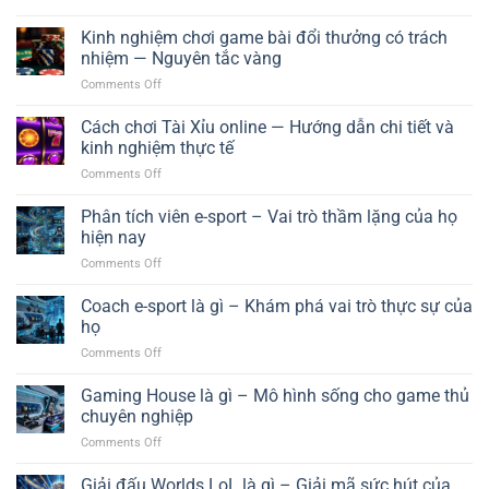
Các
loại
Kinh nghiệm chơi game bài đổi thưởng có trách
game
nhiệm — Nguyên tắc vàng
bài
Comments Off
on
đổi
Kinh
thưởng
nghiệm
Cách chơi Tài Xỉu online — Hướng dẫn chi tiết và
phổ
chơi
biến
kinh nghiệm thực tế
game
—
Comments Off
on
bài
Tổng
Cách
đổi
quan
chơi
Phân tích viên e-sport – Vai trò thầm lặng của họ
thưởng
cho
Tài
có
hiện nay
người
Xỉu
trách
mới
Comments Off
on
online
nhiệm
Phân
—
—
tích
Coach e-sport là gì – Khám phá vai trò thực sự của
Hướng
Nguyên
viên
dẫn
họ
tắc
e-
chi
vàng
Comments Off
on
sport
tiết
Coach
–
và
e-
Gaming House là gì – Mô hình sống cho game thủ
Vai
kinh
sport
trò
chuyên nghiệp
nghiệm
là
thầm
thực
Comments Off
on
gì
lặng
tế
Gaming
–
của
House
Giải đấu Worlds LoL là gì – Giải mã sức hút của
Khám
họ