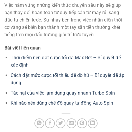
Việc nắm vững những kiến thức chuyên sâu này sẽ giúp
bạn thay đổi hoàn toàn tư duy tiếp cận từ may rủi sang
đầu tư chiến lược. Sự nhạy bén trong việc nhận diện thời
cơ vàng sẽ biến bạn thành một tay săn tiền thưởng khét
tiếng trên mọi đấu trường giải trí trực tuyến.
Bài viết liên quan
Thời điểm nên đặt cược tối đa Max Bet – Bí quyết để
xác định
Cách đặt mức cược tối thiểu để dò hũ – Bí quyết để áp
dụng
Tác hại của việc lạm dụng quay nhanh Turbo Spin
Khi nào nên dùng chế độ quay tự động Auto Spin