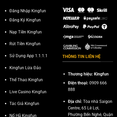
Đăng Nhập Kingfun
Đăng Ký Kingfun
Nạp Tiền Kingfun
Rút Tiền Kingfun
Sử Dụng App 1.1.1.1
THÔNG TIN LIÊN HỆ
Kingfun Lừa Đảo
Thương hiệu: Kingfun
Thể Thao Kingfun
Điện thoại:
0909 666
888
Live Casino Kingfun
Địa chỉ:
Tòa nhà Saigon
Tác Giả Kingfun
Centre, 65 Lê Lợi,
Phường Bến Nghé, Quận
Nổ Hũ Kingfun