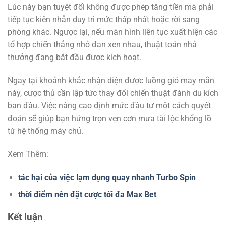
Lúc này bạn tuyệt đối không được phép tăng tiền mà phải
tiếp tục kiên nhẫn duy trì mức thấp nhất hoặc rời sang
phòng khác. Ngược lại, nếu màn hình liên tục xuất hiện các
tổ hợp chiến thắng nhỏ đan xen nhau, thuật toán nhả
thưởng đang bắt đầu được kích hoạt.
Ngay tại khoảnh khắc nhận diện được luồng gió may mắn
này, cược thủ cần lập tức thay đổi chiến thuật đánh du kích
ban đầu. Việc nâng cao định mức đầu tư một cách quyết
đoán sẽ giúp bạn hứng trọn vẹn cơn mưa tài lộc khổng lồ
từ hệ thống máy chủ.
Xem Thêm:
tác hại của việc lạm dụng quay nhanh Turbo Spin
thời điểm nên đặt cược tối đa Max Bet
Kết luận