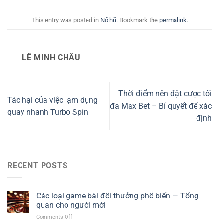
This entry was posted in
Nổ hũ
. Bookmark the
permalink
.
LÊ MINH CHÂU
Thời điểm nên đặt cược tối
Tác hại của việc lạm dụng
đa Max Bet – Bí quyết để xác
quay nhanh Turbo Spin
định
RECENT POSTS
Các loại game bài đổi thưởng phổ biến — Tổng
quan cho người mới
Comments Off
on