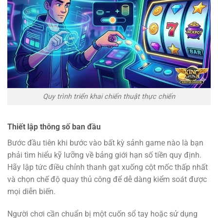
Quy trình triển khai chiến thuật thực chiến
Thiết lập thông số ban đầu
Bước đầu tiên khi bước vào bất kỳ sảnh game nào là bạn
phải tìm hiểu kỹ lưỡng về bảng giới hạn số tiền quy định.
Hãy lập tức điều chỉnh thanh gạt xuống cột mốc thấp nhất
và chọn chế độ quay thủ công để dễ dàng kiểm soát được
mọi diễn biến.
Người chơi cần chuẩn bị một cuốn sổ tay hoặc sử dụng