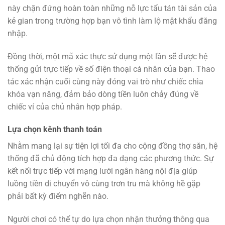
này chặn đứng hoàn toàn những nỗ lực tẩu tán tài sản của
kẻ gian trong trường hợp bạn vô tình làm lộ mật khẩu đăng
nhập.
Đồng thời, một mã xác thực sử dụng một lần sẽ được hệ
thống gửi trực tiếp về số điện thoại cá nhân của bạn. Thao
tác xác nhận cuối cùng này đóng vai trò như chiếc chìa
khóa vạn năng, đảm bảo dòng tiền luôn chảy đúng về
chiếc ví của chủ nhân hợp pháp.
Lựa chọn kênh thanh toán
Nhằm mang lại sự tiện lợi tối đa cho cộng đồng thợ săn, hệ
thống đã chủ động tích hợp đa dạng các phương thức. Sự
kết nối trực tiếp với mạng lưới ngân hàng nội địa giúp
luồng tiền di chuyển vô cùng trơn tru mà không hề gặp
phải bất kỳ điểm nghẽn nào.
Người chơi có thể tự do lựa chọn nhận thưởng thông qua