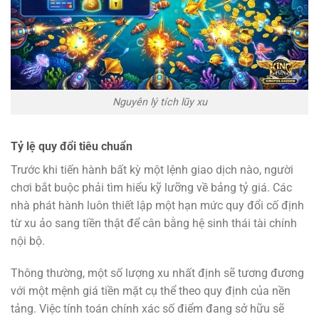
Nguyên lý tích lũy xu
Tỷ lệ quy đổi tiêu chuẩn
Trước khi tiến hành bất kỳ một lệnh giao dịch nào, người
chơi bắt buộc phải tìm hiểu kỹ lưỡng về bảng tỷ giá. Các
nhà phát hành luôn thiết lập một hạn mức quy đổi cố định
từ xu ảo sang tiền thật để cân bằng hệ sinh thái tài chính
nội bộ.
Thông thường, một số lượng xu nhất định sẽ tương đương
với một mệnh giá tiền mặt cụ thể theo quy định của nền
tảng. Việc tính toán chính xác số điểm đang sở hữu sẽ