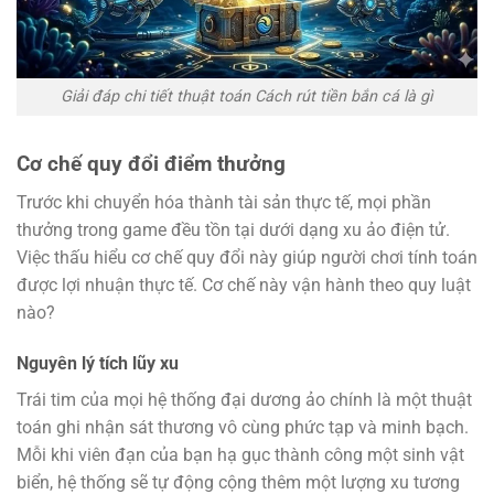
Giải đáp chi tiết thuật toán Cách rút tiền bắn cá là gì
Cơ chế quy đổi điểm thưởng
Trước khi chuyển hóa thành tài sản thực tế, mọi phần
thưởng trong game đều tồn tại dưới dạng xu ảo điện tử.
Việc thấu hiểu cơ chế quy đổi này giúp người chơi tính toán
được lợi nhuận thực tế. Cơ chế này vận hành theo quy luật
nào?
Nguyên lý tích lũy xu
Trái tim của mọi hệ thống đại dương ảo chính là một thuật
toán ghi nhận sát thương vô cùng phức tạp và minh bạch.
Mỗi khi viên đạn của bạn hạ gục thành công một sinh vật
biển, hệ thống sẽ tự động cộng thêm một lượng xu tương