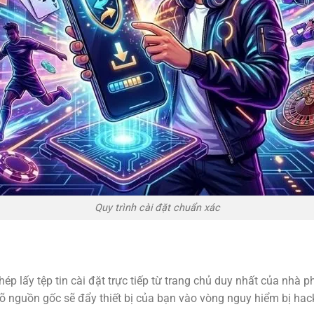
Quy trình cài đặt chuẩn xác
hép lấy tệp tin cài đặt trực tiếp từ trang chủ duy nhất của nhà 
 nguồn gốc sẽ đẩy thiết bị của bạn vào vòng nguy hiểm bị hac