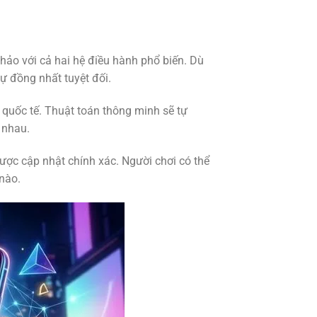
hảo với cả hai hệ điều hành phổ biến. Dù
 đồng nhất tuyệt đối.
 quốc tế. Thuật toán thông minh sẽ tự
 nhau.
được cập nhật chính xác. Người chơi có thể
 nào.