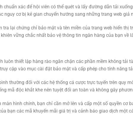
h chuẩn xác để hội viên có thể quét và lấy đường dẫn tải xuố
ác nguy cơ bị kẻ gian chuyển hướng sang những trang web giả mạ
tra lại chứng chỉ bảo mật và tên miền của trang web hiển thị tr
c khiên vững chắc nhất bảo vệ thông tin ngân hàng của bạn về lâ
h luôn thiết lập hàng rào ngăn chặn các phần mềm không tải từ
truy cập vào mục cài đặt bảo mật và cấp phép cho tính năng tả
ình thường đối với các hệ thống cá cược trực tuyến trên quy m
chống mã độc khắt khe nên tuyệt đối an toàn và không gây phươ
ên màn hình chính, bạn chỉ cần mở lên và cấp một số quyền cơ b
ị của bạn các mã khuyến mãi giá trị và cảnh báo giao dịch một cá