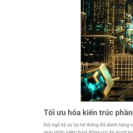
Tối ưu hóa kiến trúc ph
Đội ngũ kỹ sư tại hệ thống đã dành hàng 
giúp phần mềm hoạt động cực kỳ mượt mà t