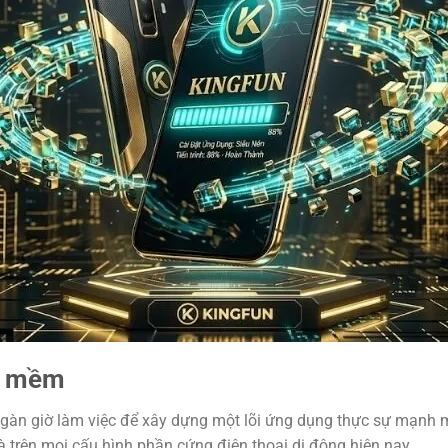
ần mềm
ngàn giờ làm việc để xây dựng một lõi ứng dụng thực sự mạnh 
rên mọi cấu hình phần cứng điện thoại di động hiện nay.