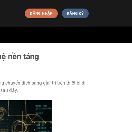
ĐĂNG NHẬP
ĐĂNG KÝ
hệ nền tảng
chuyển dịch sang giải trí trên thiết bị di
 sau đây.