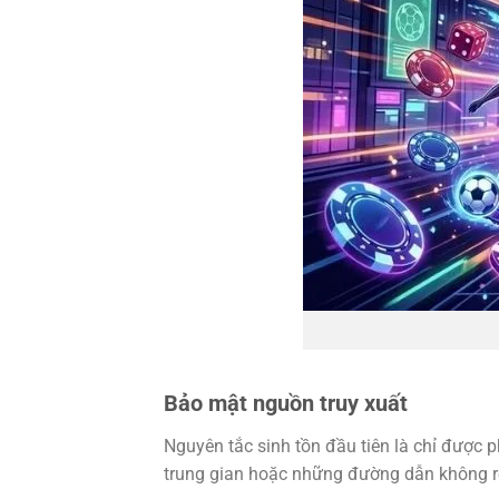
Bảo mật nguồn truy xuất
Nguyên tắc sinh tồn đầu tiên là chỉ được p
trung gian hoặc những đường dẫn không rõ