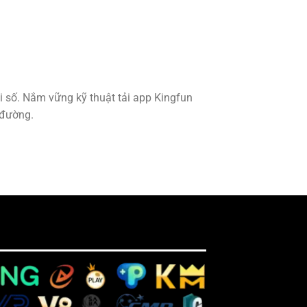
ại số. Nắm vững kỹ thuật tải app Kingfun
 đường.