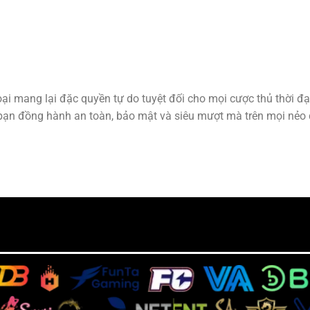
oại mang lại đặc quyền tự do tuyệt đối cho mọi cược thủ thời đ
 bạn đồng hành an toàn, bảo mật và siêu mượt mà trên mọi nẻo