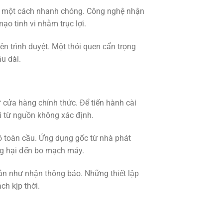
ng một cách nhanh chóng. Công nghệ nhận
o tinh vi nhằm trục lợi.
ên trình duyệt. Một thói quen cẩn trọng
u dài.
 cửa hàng chính thức. Để tiến hành cài
i từ nguồn không xác định.
ô toàn cầu. Ứng dụng gốc từ nhà phát
ng hại đến bo mạch máy.
ản như nhận thông báo. Những thiết lập
ch kịp thời.