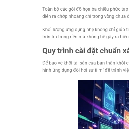
Toàn bộ các gói đồ họa ba chiều phức tạp
diễn ra chớp nhoáng chỉ trong vòng chưa 
Khối lượng ứng dụng nhẹ không chỉ giúp ti
trơn tru trong nền mà không hề gây ra hiệ
Quy trình cài đặt chuẩn x
Để bảo vệ khối tài sản của bản thân khỏi c
hình ứng dụng đòi hỏi sự tỉ mỉ để tránh vi