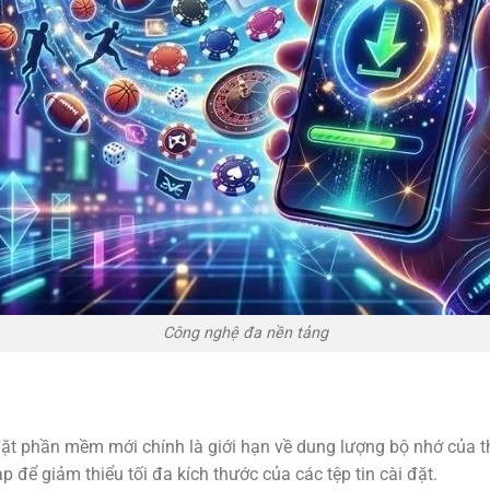
Công nghệ đa nền tảng
đặt phần mềm mới chính là giới hạn về dung lượng bộ nhớ của thi
 để giảm thiểu tối đa kích thước của các tệp tin cài đặt.