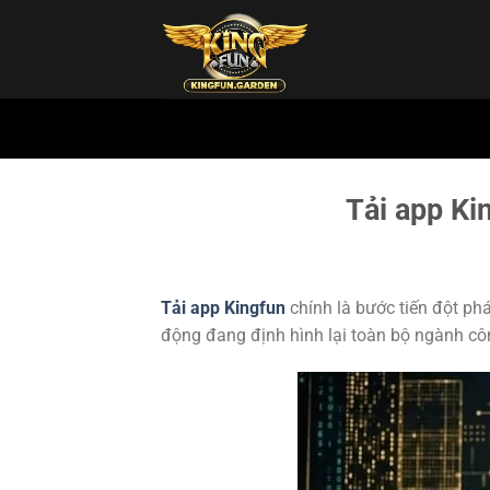
Skip
to
content
Tải app Ki
Tải app Kingfun
chính là bước tiến đột phá
động đang định hình lại toàn bộ ngành cô