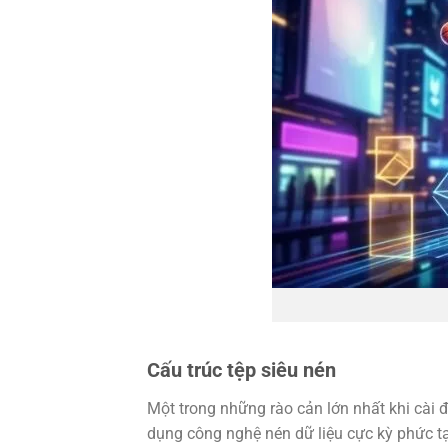
Cấu trúc tệp siêu nén
Một trong những rào cản lớn nhất khi cài 
dụng công nghệ nén dữ liệu cực kỳ phức tạp