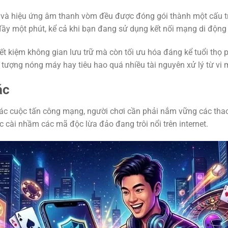
 và hiệu ứng âm thanh vòm đều được đóng gói thành một cấu trú
đầy một phút, kể cả khi bạn đang sử dụng kết nối mạng di động
ết kiệm không gian lưu trữ mà còn tối ưu hóa đáng kể tuổi thọ
n tượng nóng máy hay tiêu hao quá nhiều tài nguyên xử lý từ vi
ác
ác cuộc tấn công mạng, người chơi cần phải nắm vững các thao t
ệc cài nhầm các mã độc lừa đảo đang trôi nổi trên internet.