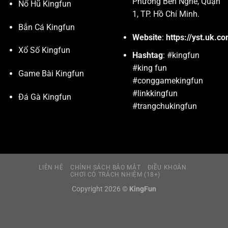
Phường Bến Nghé, Quận
Nổ Hũ Kingfun
1, TP. Hồ Chí Minh.
Bắn Cá Kingfun
Website
:
https://yst.uk.c
Xổ Số Kingfun
Hashtag
: #kingfun
#king fun
Game Bài Kingfun
#conggamekingfun
#linkkingfun
Đá Gà Kingfun
#trangchukingfun
LIÊN HỆ
CHÍNH SÁCH BẢO MẬT
ĐIỀU KHOẢN
CHƠI CÓ TRÁCH NHIỆM (18+)
Copyright 2026 ©
KingFun