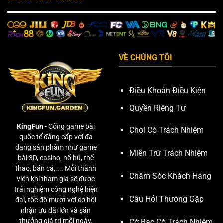
VỀ CHÚNG TÔI
Điều Khoản Điều Kiện
Quyền Riêng Tư
KingFun
- Cổng game bài
Chơi Có Trách Nhiệm
quốc tế đẳng cấp với đa
dạng sản phẩm như game
Miễn Trừ Trách Nhiệm
bài 3D, casino, nổ hũ, thể
thao, bắn cá,.... Mỗi thành
Chăm Sóc Khách Hàng
viên khi tham gia sẽ được
trải nghiệm công nghệ hiện
Câu Hỏi Thường Gặp
đại, tốc độ mượt với cơ hội
nhận ưu đãi lớn và săn
thưởng giá trị mỗi ngày.
Cờ Bạc Có Trách Nhiệm