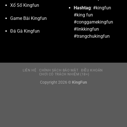
Xổ Số Kingfun
Hashtag
: #kingfun
#king fun
Game Bài Kingfun
#conggamekingfun
#linkkingfun
Đá Gà Kingfun
#trangchukingfun
LIÊN HỆ
CHÍNH SÁCH BẢO MẬT
ĐIỀU KHOẢN
CHƠI CÓ TRÁCH NHIỆM (18+)
Copyright 2026 ©
KingFun