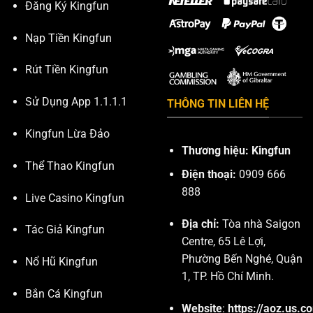
Đăng Ký Kingfun
Nạp Tiền Kingfun
Rút Tiền Kingfun
Sử Dụng App 1.1.1.1
THÔNG TIN LIÊN HỆ
Kingfun Lừa Đảo
Thương hiệu: Kingfun
Thể Thao Kingfun
Điện thoại:
0909 666
888
Live Casino Kingfun
Địa chỉ:
Tòa nhà Saigon
Tác Giả Kingfun
Centre, 65 Lê Lợi,
Phường Bến Nghé, Quận
Nổ Hũ Kingfun
1, TP. Hồ Chí Minh.
Bắn Cá Kingfun
Website
:
https://aoz.us.c