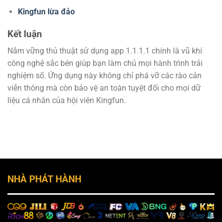
Kingfun lừa đảo
Kết luận
Nắm vững thủ thuật sử dụng app 1.1.1.1 chính là vũ khí
công nghệ sắc bén giúp bạn làm chủ mọi hành trình trải
nghiệm số. Ứng dụng này không chỉ phá vỡ các rào cản
viễn thông mà còn bảo vệ an toàn tuyệt đối cho mọi dữ
liệu cá nhân của hội viên Kingfun.
NHÀ PHÁT HÀNH