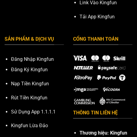
Link Vào Kingfun
Tải App Kingfun
SẢN PHẨM & DỊCH VỤ
CỔNG THANH TOÁN
Đăng Nhập Kingfun
Đăng Ký Kingfun
Nạp Tiền Kingfun
Rút Tiền Kingfun
Sử Dụng App 1.1.1.1
THÔNG TIN LIÊN HỆ
Kingfun Lừa Đảo
Thương hiệu: Kingfun