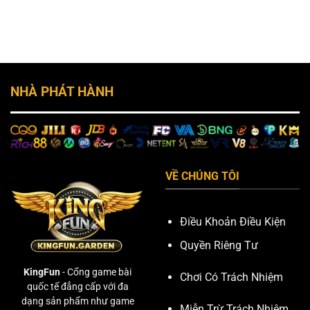
NHÀ PHÁT HÀNH
VỀ CHÚNG TÔI
Điều Khoản Điều Kiện
Quyền Riêng Tư
KingFun
- Cổng game bài
Chơi Có Trách Nhiệm
quốc tế đẳng cấp với đa
dạng sản phẩm như game
Miễn Trừ Trách Nhiệm