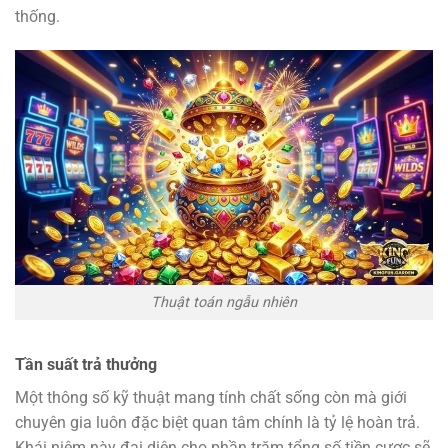
thống.
Thuật toán ngẫu nhiên
Tần suất trả thưởng
Một thông số kỹ thuật mang tính chất sống còn mà giới
chuyên gia luôn đặc biệt quan tâm chính là tỷ lệ hoàn trả.
Khái niệm này đại diện cho phần trăm tổng số tiền cược sẽ