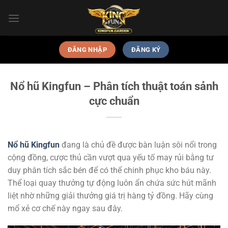
Skip
to
content
ĐĂNG NHẬP
ĐĂNG KÝ
Nổ hũ Kingfun – Phân tích thuật toán sảnh
cực chuẩn
Nổ hũ Kingfun
đang là chủ đề được bàn luận sôi nổi trong
cộng đồng, cược thủ cần vượt qua yếu tố may rủi bằng tư
duy phân tích sắc bén để có thể chinh phục kho báu này.
Thể loại quay thưởng tự động luôn ẩn chứa sức hút mãnh
liệt nhờ những giải thưởng giá trị hàng tỷ đồng. Hãy cùng
mổ xẻ cơ chế này ngay sau đây.