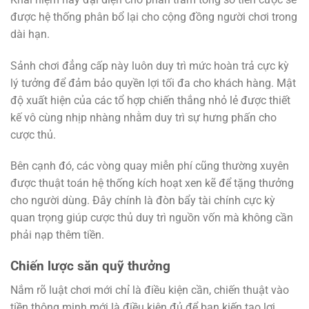
được hệ thống phân bổ lại cho cộng đồng người chơi trong
dài hạn.
Sảnh chơi đẳng cấp này luôn duy trì mức hoàn trả cực kỳ
lý tưởng để đảm bảo quyền lợi tối đa cho khách hàng. Mật
độ xuất hiện của các tổ hợp chiến thắng nhỏ lẻ được thiết
kế vô cùng nhịp nhàng nhằm duy trì sự hưng phấn cho
cược thủ.
Bên cạnh đó, các vòng quay miễn phí cũng thường xuyên
được thuật toán hệ thống kích hoạt xen kẽ để tặng thưởng
cho người dùng. Đây chính là đòn bẩy tài chính cực kỳ
quan trọng giúp cược thủ duy trì nguồn vốn mà không cần
phải nạp thêm tiền.
Chiến lược săn quỹ thưởng
Nắm rõ luật chơi mới chỉ là điều kiện cần, chiến thuật vào
tiền thông minh mới là điều kiện đủ để bạn kiến tạo lợi