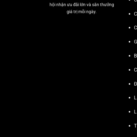
hội nhận ưu đãi lớn và săn thưởng
giá trị mỗi ngày.
C
C
G
B
C
Đ
L
L
T