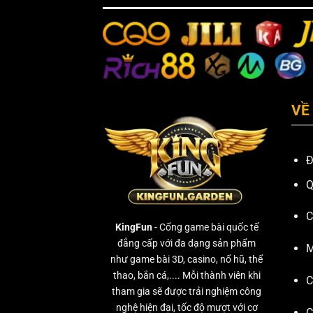
VỀ
Đ
Q
C
KingFun
- Cổng game bài quốc tế
đẳng cấp với đa dạng sản phẩm
M
như game bài 3D, casino, nổ hũ, thể
thao, bắn cá,.... Mỗi thành viên khi
C
tham gia sẽ được trải nghiệm công
nghệ hiện đại, tốc độ mượt với cơ
C