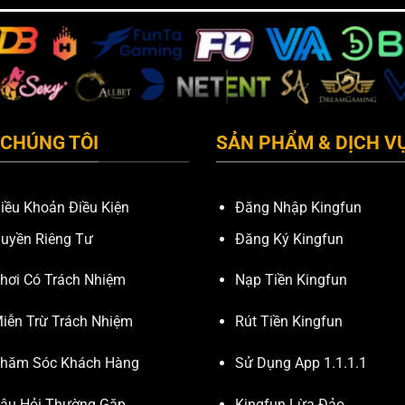
 CHÚNG TÔI
SẢN PHẨM & DỊCH V
iều Khoản Điều Kiện
Đăng Nhập Kingfun
uyền Riêng Tư
Đăng Ký Kingfun
hơi Có Trách Nhiệm
Nạp Tiền Kingfun
iễn Trừ Trách Nhiệm
Rút Tiền Kingfun
hăm Sóc Khách Hàng
Sử Dụng App 1.1.1.1
âu Hỏi Thường Gặp
Kingfun Lừa Đảo