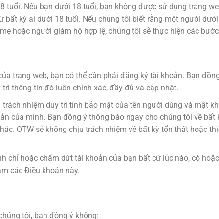
8 tuổi. Nếu bạn dưới 18 tuổi, bạn không được sử dụng trang we
từ bất kỳ ai dưới 18 tuổi. Nếu chúng tôi biết rằng một người dướ
ẹ hoặc người giám hộ hợp lệ, chúng tôi sẽ thực hiện các bước 
của trang web, bạn có thể cần phải đăng ký tài khoản. Bạn đồng
 trì thông tin đó luôn chính xác, đầy đủ và cập nhật.
trách nhiệm duy trì tính bảo mật của tên người dùng và mật kh
hoản của mình. Bạn đồng ý thông báo ngay cho chúng tôi về bất k
ác. OTW sẽ không chịu trách nhiệm về bất kỳ tổn thất hoặc thiệ
 chỉ hoặc chấm dứt tài khoản của bạn bất cứ lúc nào, có hoặc k
ạm các Điều khoản này.
chúng tôi, bạn đồng ý không: