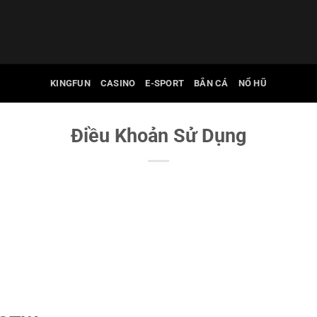
KINGFUN
CASINO
E-SPORT
BẮN CÁ
NỔ HŨ
Điều Khoản Sử Dụng