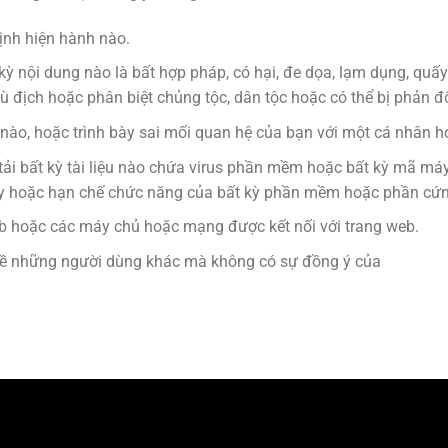
định hiện hành nào.
kỳ nội dung nào là bất hợp pháp, có hại, đe dọa, lạm dụng, quấy rố
ù địch hoặc phân biệt chủng tộc, dân tộc hoặc có thể bị phản đố
ào, hoặc trình bày sai mối quan hệ của bạn với một cá nhân h
n tải bất kỳ tài liệu nào chứa virus phần mềm hoặc bất kỳ mã má
ủy hoặc hạn chế chức năng của bất kỳ phần mềm hoặc phần cứng 
b hoặc các máy chủ hoặc mạng được kết nối với trang web.
 về những người dùng khác mà không có sự đồng ý của