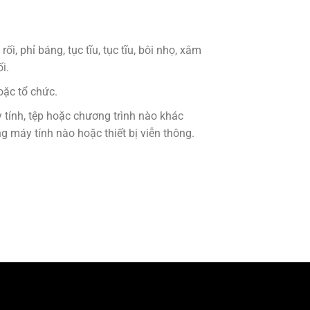
i, phỉ báng, tục tĩu, tục tĩu, bôi nhọ, xâm
i.
oặc tổ chức.
y tính, tệp hoặc chương trình nào khác
máy tính nào hoặc thiết bị viễn thông.