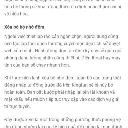
trên hệ thống sẽ hoạt động thiếu ổn định hoặc thậm chí bị
vô hiệu hóa.
Xóa bỏ bộ nhớ đệm
Ngoài việc thiết lập rào cản ngăn chặn, người dùng cũng
nên tạo lập thói quen thường xuyên dọn dẹp lịch sử duyệt
web của mình. Hành động dọn rác định kỳ này sẽ giúp giải
phóng dung lượng phần cứng thiết bị. Điện thoại hay máy
tính của bạn sẽ chạy nhanh hơn.
Khi thực hiện lệnh xóa bộ nhớ đệm, toàn bộ các trạng thái
đăng nhập tự động trước đó trên Kingfun sẽ bị hủy bỏ
hoàn toàn. Bạn bắt buộc phải nhập lại tên tài khoản và
mật khẩu nếu muốn tiếp tục truy cập vào các dịch vụ giải
trí trực tuyến.
Đây được xem là một trong những phương thức phòng vệ
thụ động nhưng lại cực kỳ hiệu quả để chống lại nạn đánh