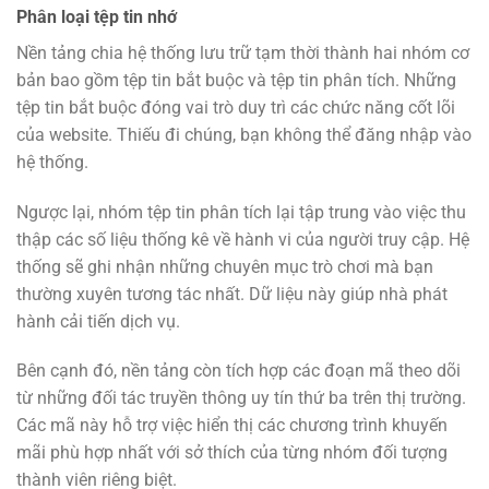
Phân loại tệp tin nhớ
Nền tảng chia hệ thống lưu trữ tạm thời thành hai nhóm cơ
bản bao gồm tệp tin bắt buộc và tệp tin phân tích. Những
tệp tin bắt buộc đóng vai trò duy trì các chức năng cốt lõi
của website. Thiếu đi chúng, bạn không thể đăng nhập vào
hệ thống.
Ngược lại, nhóm tệp tin phân tích lại tập trung vào việc thu
thập các số liệu thống kê về hành vi của người truy cập. Hệ
thống sẽ ghi nhận những chuyên mục trò chơi mà bạn
thường xuyên tương tác nhất. Dữ liệu này giúp nhà phát
hành cải tiến dịch vụ.
Bên cạnh đó, nền tảng còn tích hợp các đoạn mã theo dõi
từ những đối tác truyền thông uy tín thứ ba trên thị trường.
Các mã này hỗ trợ việc hiển thị các chương trình khuyến
mãi phù hợp nhất với sở thích của từng nhóm đối tượng
thành viên riêng biệt.