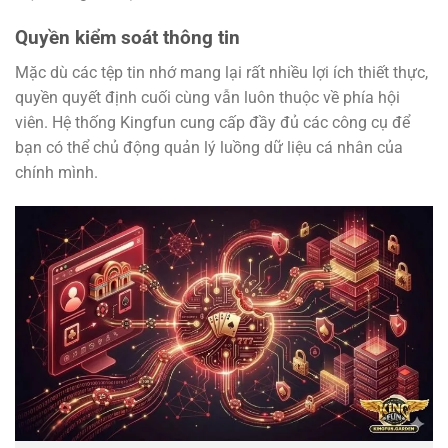
Quyền kiểm soát thông tin
Mặc dù các tệp tin nhớ mang lại rất nhiều lợi ích thiết thực,
quyền quyết định cuối cùng vẫn luôn thuộc về phía hội
viên. Hệ thống Kingfun cung cấp đầy đủ các công cụ để
bạn có thể chủ động quản lý luồng dữ liệu cá nhân của
chính mình.