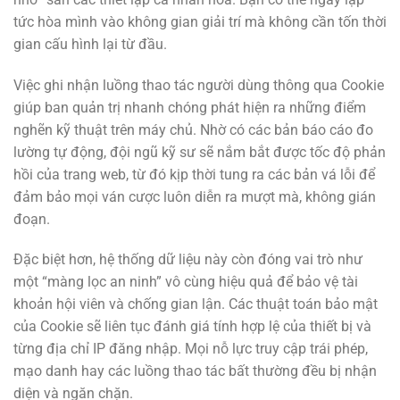
tức hòa mình vào không gian giải trí mà không cần tốn thời
gian cấu hình lại từ đầu.
Việc ghi nhận luồng thao tác người dùng thông qua Cookie
giúp ban quản trị nhanh chóng phát hiện ra những điểm
nghẽn kỹ thuật trên máy chủ. Nhờ có các bản báo cáo đo
lường tự động, đội ngũ kỹ sư sẽ nắm bắt được tốc độ phản
hồi của trang web, từ đó kịp thời tung ra các bản vá lỗi để
đảm bảo mọi ván cược luôn diễn ra mượt mà, không gián
đoạn.
Đặc biệt hơn, hệ thống dữ liệu này còn đóng vai trò như
một “màng lọc an ninh” vô cùng hiệu quả để bảo vệ tài
khoản hội viên và chống gian lận. Các thuật toán bảo mật
của Cookie sẽ liên tục đánh giá tính hợp lệ của thiết bị và
từng địa chỉ IP đăng nhập. Mọi nỗ lực truy cập trái phép,
mạo danh hay các luồng thao tác bất thường đều bị nhận
diện và ngăn chặn.