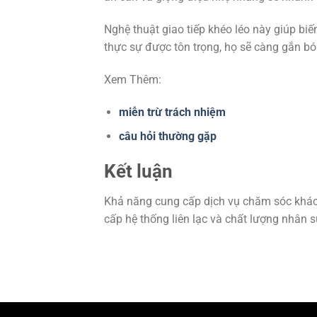
Nghệ thuật giao tiếp khéo léo này giúp biế
thực sự được tôn trọng, họ sẽ càng gắn bó l
Xem Thêm:
miễn trừ trách nhiệm
câu hỏi thường gặp
Kết luận
Khả năng cung cấp dịch vụ chăm sóc khách
cấp hệ thống liên lạc và chất lượng nhân s