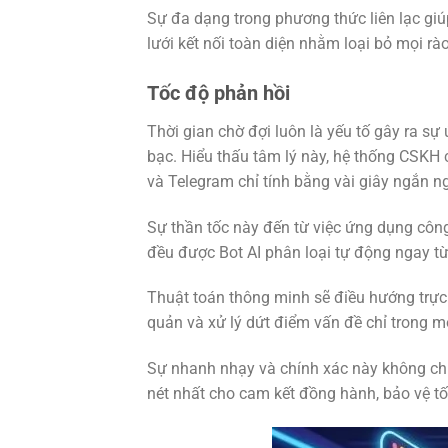
Sự đa dạng trong phương thức liên lạc giú
lưới kết nối toàn diện nhằm loại bỏ mọi rà
Tốc độ phản hồi
Thời gian chờ đợi luôn là yếu tố gây ra sự 
bạc. Hiểu thấu tâm lý này, hệ thống CSKH c
và Telegram chỉ tính bằng vài giây ngắn ng
Sự thần tốc này đến từ việc ứng dụng công 
đều được Bot AI phân loại tự động ngay từ
Thuật toán thông minh sẽ điều hướng trực
quản và xử lý dứt điểm vấn đề chỉ trong mộ
Sự nhanh nhạy và chính xác này không chỉ g
nét nhất cho cam kết đồng hành, bảo vệ tố