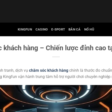
KINGFUN
CASINO
E-SPORT
BẮN CÁ
NỔ HŨ
 khách hàng – Chiến lược đỉnh cao tạ
nh tranh, dịch vụ
chăm sóc khách hàng
chính là thước đo chuẩn
 Kingfun vận hành trung tâm hỗ trợ người chơi chuyên nghiệp 