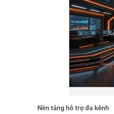
Nền tảng hỗ trợ đa kênh