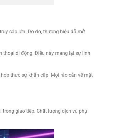
truy cập lớn. Do đó, thương hiệu đã mở
n thoại di động. Điều này mang lại sự linh
g hợp thực sự khẩn cấp. Mọi rào cản về mặt
trong giao tiếp. Chất lượng dịch vụ phụ