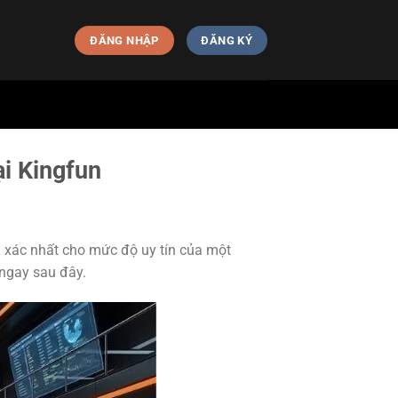
ĐĂNG NHẬP
ĐĂNG KÝ
i Kingfun
 xác nhất cho mức độ uy tín của một
ngay sau đây.