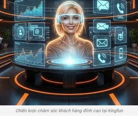
Chiến lược chăm sóc khách hàng đỉnh cao tại Kingfun