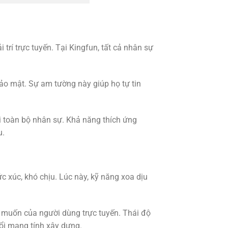
trí trực tuyến. Tại Kingfun, tất cả nhân sự
 bảo mật. Sự am tường này giúp họ tự tin
i toàn bộ nhân sự. Khả năng thích ứng
u.
c xúc, khó chịu. Lúc này, kỹ năng xoa dịu
 muốn của người dùng trực tuyến. Thái độ
ổi mang tính xây dựng.